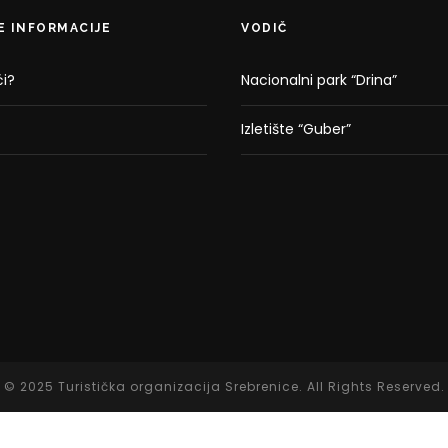
E INFORMACIJE
VODIČ
i?
Nacionalni park “Drina”
Izletište “Guber”
© 2025 Turistička organizacija Srebrenice. All Rights Reserved.