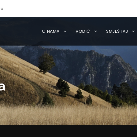
ba
O NAMA
VODIČ
SMJEŠTAJ
a