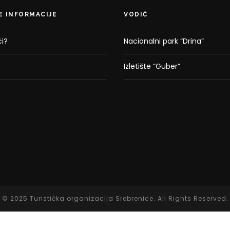
E INFORMACIJE
VODIČ
i?
Nacionalni park “Drina”
Izletište “Guber”
© 2025 Turistička organizacija Srebrenice. All Rights Reserved.