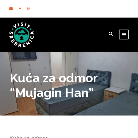
Kuća za odmor
“Mujagin Han”