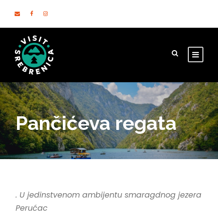
Pančićeva regata
. U jedinstvenom ambijentu smaragdnog jezera
Perućac