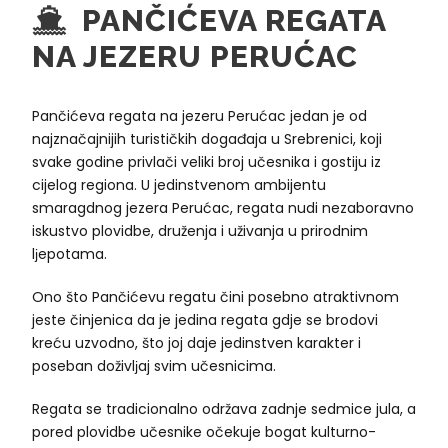
PANČIĆEVA REGATA
NA JEZERU PERUĆAC
Pančićeva regata na jezeru Perućac jedan je od
najznačajnijih turističkih događaja u Srebrenici, koji
svake godine privlači veliki broj učesnika i gostiju iz
cijelog regiona. U jedinstvenom ambijentu
smaragdnog jezera Perućac, regata nudi nezaboravno
iskustvo plovidbe, druženja i uživanja u prirodnim
lјepotama.
Ono što Pančićevu regatu čini posebno atraktivnom
jeste činjenica da je jedina regata gdje se brodovi
kreću uzvodno, što joj daje jedinstven karakter i
poseban doživlјaj svim učesnicima.
Regata se tradicionalno održava zadnje sedmice jula, a
pored plovidbe učesnike očekuje bogat kulturno-