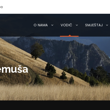
ba
O NAMA
VODIČ
SMJEŠTAJ
remuša