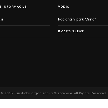
E INFORMACIJE
VODIČ
i?
Nacionalni park “Drina”
Izletište “Guber”
© 2025 Turistička organizacija Srebrenice. All Rights Reserved.