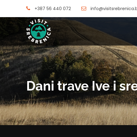
+387 56 440 072
info@visitsrebrenica.
Dani trave Ive i s