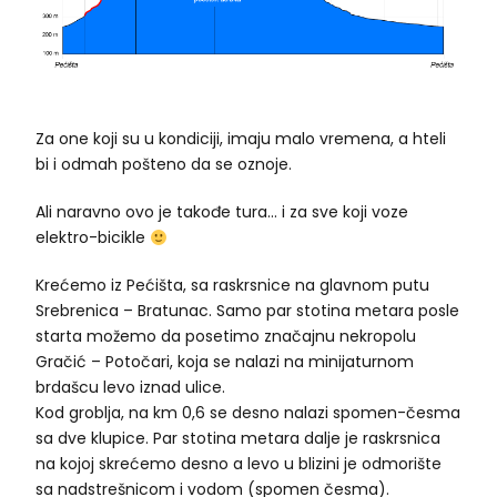
Za one koji su u kondiciji, imaju malo vremena, a hteli
bi i odmah pošteno da se oznoje.
Ali naravno ovo je takođe tura… i za sve koji voze
elektro-bicikle
Krećemo iz Pećišta, sa raskrsnice na glavnom putu
Srebrenica – Bratunac. Samo par stotina metara posle
starta možemo da posetimo značajnu nekropolu
Gračić – Potočari, koja se nalazi na minijaturnom
brdašcu levo iznad ulice.
Kod groblja, na km 0,6 se desno nalazi spomen-česma
sa dve klupice. Par stotina metara dalje je raskrsnica
na kojoj skrećemo desno a levo u blizini je odmorište
sa nadstrešnicom i vodom (spomen česma).