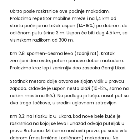
Ubrzo posle raskrsnice ove počinje makadam.
Prolazimo repetitor mobilne mreže i na 1,4 km od
starta počinjemo težak uspon (14-15%) po dobrom do
odličnom putu širine 3 m. Uspon će biti dug 4,5 km, sa
visinskom razlikom od 300 m.
Km 2,8: spomen-česma levo (zadnji rat). Kratak
zemljani deo ovde, potom ponovo dobar makadam.
Prolazimo kroz lep i zanimljiv deo zaseoka Gornji Likari.
Stotinak metara dalje otvara se sjajan vidik u pravcu
zapada. Odavde je uspon nešto blaži (10-12%, samo na
nekim mestima 15%). No podloga je lošija: nasut put sa
dva traga točkova, u sredini uglavnom zatravljen.
Km 3,3: na izlasku iz G. Likara, kod nove bele kuće je
raskrsnica na kojoj se levo i unazad odvaja puteljak u
pravu Bratunca. Mi ćemo nastaviti pravo, po sada vrlo
dobrom (mestimično i odličnom) makadamu. Na