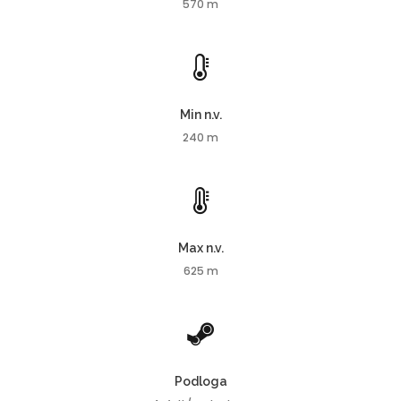
570 m
Min n.v.
240 m
Max n.v.
625 m
Podloga