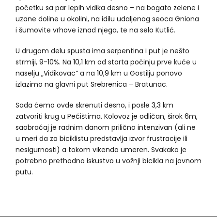
početku sa par lepih vidika desno – na bogato zelene i
uzane doline u okolini, na idilu udaljenog seoca Gniona
i šumovite vrhove iznad njega, te na selo Kutlić.
U drugom delu spusta ima serpentina i put je nešto
strmiji, 9-10%. Na 10,1 km od starta počinju prve kuće u
naselju „Vidikovac“ a na 10,9 km u Gostilju ponovo
izlazimo na glavni put Srebrenica – Bratunac.
Sada ćemo ovde skrenuti desno, i posle 3,3 km
zatvoriti krug u Pećištima. Kolovoz je odličan, širok 6m,
saobraćaj je radnim danom prilično intenzivan (ali ne
u meri da za biciklistu predstavlja izvor frustracije ili
nesigurnosti) a tokom vikenda umeren. Svakako je
potrebno prethodno iskustvo u vožnji bicikla na javnom
putu.