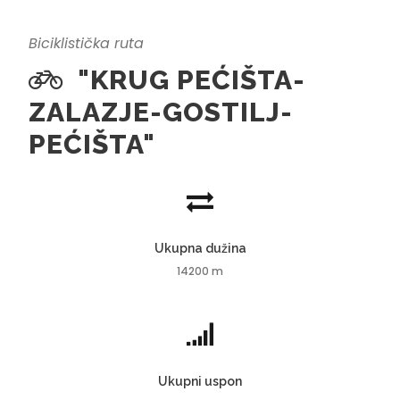
Biciklistička ruta
"KRUG PEĆIŠTA-
ZALAZJE-GOSTILJ-
PEĆIŠTA"
Ukupna dužina
14200 m
Ukupni uspon