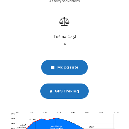
Asfalt/makadam
Težina (1-5)
4
Mapa rute
GPS Treklog