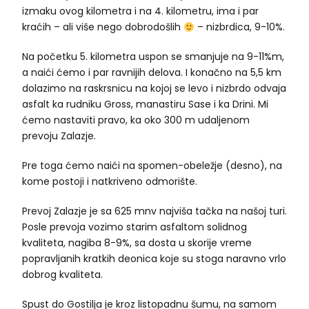
izmaku ovog kilometra i na 4. kilometru, ima i par
kraćih – ali više nego dobrodošlih
– nizbrdica, 9-10%.
Na početku 5. kilometra uspon se smanjuje na 9-11%m,
a naići ćemo i par ravnijih delova. I konačno na 5,5 km
dolazimo na raskrsnicu na kojoj se levo i nizbrdo odvaja
asfalt ka rudniku Gross, manastiru Sase i ka Drini. Mi
ćemo nastaviti pravo, ka oko 300 m udaljenom
prevoju Zalazje.
Pre toga ćemo naići na spomen-obeležje (desno), na
kome postoji i natkriveno odmorište.
Prevoj Zalazje je sa 625 mnv najviša tačka na našoj turi.
Posle prevoja vozimo starim asfaltom solidnog
kvaliteta, nagiba 8-9%, sa dosta u skorije vreme
popravljanih kratkih deonica koje su stoga naravno vrlo
dobrog kvaliteta.
Spust do Gostilja je kroz listopadnu šumu, na samom