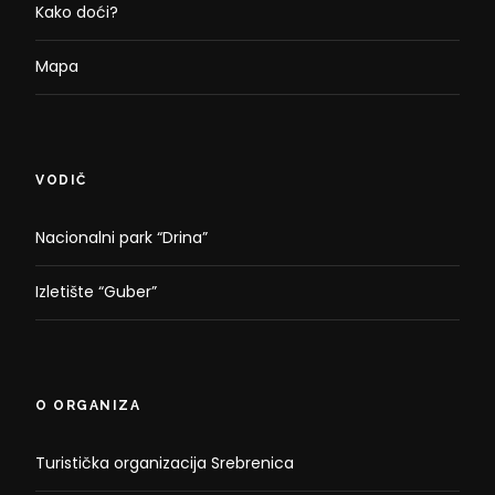
Kako doći?
Mapa
VODIČ
Nacionalni park “Drina”
Izletište “Guber”
O ORGANIZA
Turistička organizacija Srebrenica