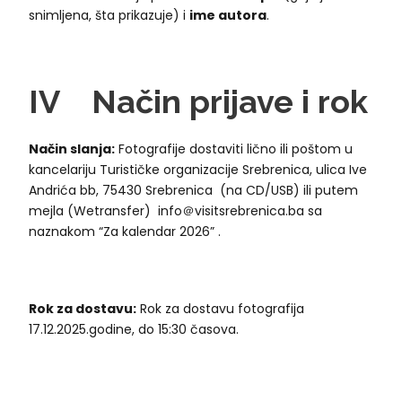
snimljena, šta prikazuje) i
ime autora
.
IV
Način
p
rijave i
r
ok
Način slanja:
Fotografije dostaviti lično ili poštom u
kancelariju Turističke organizacije Srebrenica, ulica Ive
Andrića bb, 75430 Srebrenica (na CD/USB) ili putem
mejla (Wetransfer) info＠visitsrebrenica.ba sa
naznakom “Za kalendar 2026” .
Rok za dostavu:
Rok za dostavu fotografija
17.12.2025.godine, do 15:30 časova.