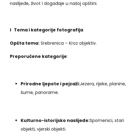
naslijeđe, život i događaje u našoj opštini.
I
Tema i
k
ategorije
f
otografija
Opšta tema:
Srebrenica – Kroz objektiv.
Preporučene kategorije
:
Prirodne ljepote i pejzaži:
Jezera, rijeke, planine,
šume, panorame.
Kulturno-istorijsko naslijeđe:
Spomenici, stari
objekti, vjerski objekti.