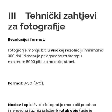
III
Tehnički
z
ahtjevi
za
f
otografije
Rezolucija i format:
Fotografije moraju biti u
visokoj rezoluciji
minimalno
300 dpi i dimenzije prilagođene za štampu,
minimum 5000 piksela na dužoj strani.
Format
: JPEG (JPG).
Naslov i opis:
Svaka fotografija mora biti propisno
imenovana i uz nju priložen
kratak opis
(gdje je